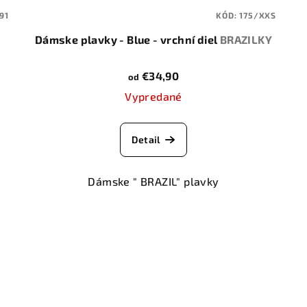
91
KÓD:
175/XXS
Dámske plavky - Blue - vrchní diel
BRAZILKY
€34,90
od
Vypredané
Detail
Dámske " BRAZIL" plavky