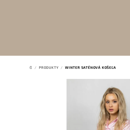
Prejsť
na
obsah
/
PRODUKTY
/
WINTER SATÉNOVÁ KOŠEĽA
DOMOV