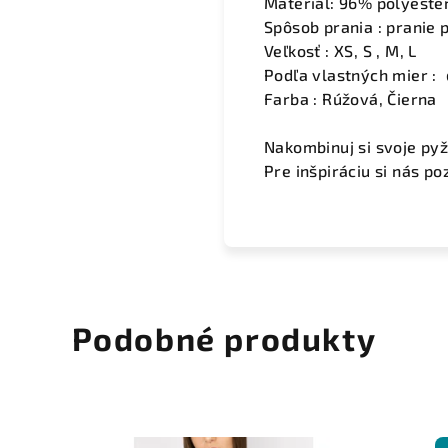
Materiál: 96% polyeste
Spôsob prania : pranie p
Veľkosť : XS, S , M, L
Podľa vlastných mier :
Farba : Rúžová, Čierna
Nakombinuj si svoje pyž
Pre inšpiráciu si nás p
Podobné produkty