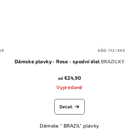
49
KÓD:
172/XXS
Dámske plavky - Rose - spodní diel
BRAZILKY
€24,90
od
Vypredané
Detail
Dámske " BRAZIL" plavky