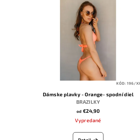
KÓD:
196/X
Dámske plavky - Orange- spodní diel
BRAZILKY
€24,90
od
Vypredané
Detail