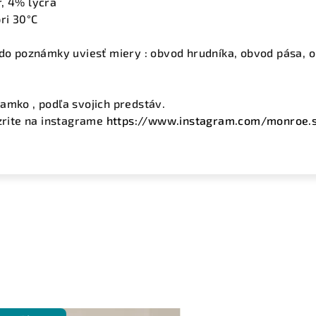
r, 4% lycra
ri 30°C
 do poznámky uviesť miery : obvod hrudníka, obvod pása,
amko , podľa svojich predstáv.
ozrite na instagrame
https://www.instagram.com/monroe.