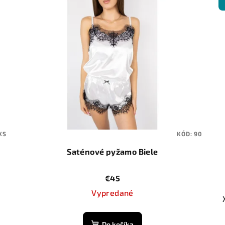
XS
KÓD:
90
Saténové pyžamo Biele
€45
Vypredané
Do košíka