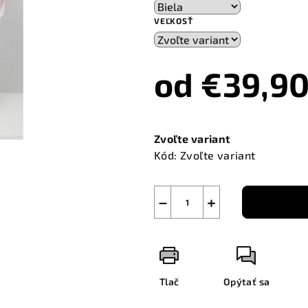
VEĽKOSŤ
od
€39,9
Jednotková
cena:
Zvoľte variant
Kód:
Zvoľte variant
−
+
Tlač
Opýtať sa