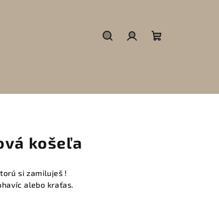
Hľadať
Prihlásenie
Nákupný
košík
ová košeľa
torú si zamiluješ !
havíc alebo kraťas.