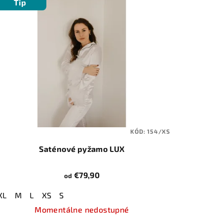
Tip
KÓD:
154/XS
Saténové pyžamo LUX
€79,90
od
XL
M
L
XS
S
Momentálne nedostupné