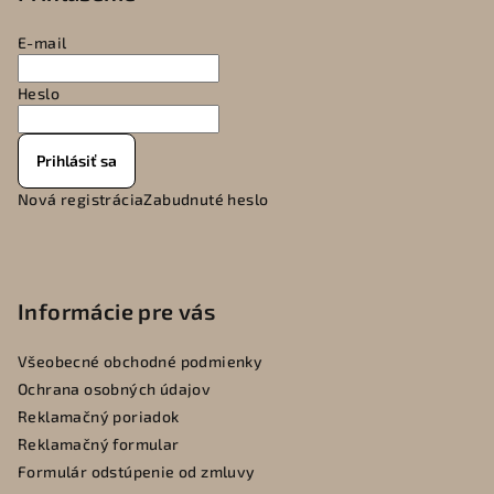
ä
E-mail
t
i
Heslo
e
Prihlásiť sa
Nová registrácia
Zabudnuté heslo
Informácie pre vás
Všeobecné obchodné podmienky
Ochrana osobných údajov
Reklamačný poriadok
Reklamačný formular
Formulár odstúpenie od zmluvy