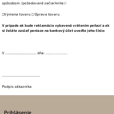
spôsobom /požadované začiarknite/:
□Výmena tovaru □ Oprava tovaru
V prípade ak bude reklamácia vybavená vrátením peňazí a ak
si želáte zaslať peniaze na bankový účet uveďte jeho číslo:
V .................................... dňa: …………………
............................................
Podpis zákazníka
Z
á
p
Prihlásenie