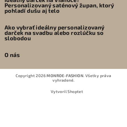
Personalizovaný saténový župan, ktorý
pohladí dušu aj telo
Ako vybrať ideálny personalizovaný
darček na svadbu alebo rozlúčku so
slobodou
O nás
Copyright 2026
MONROE-FASHION
. Všetky práva
vyhradené.
Vytvoril Shoptet