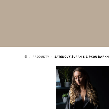
Prejsť
na
obsah
/
PRODUKTY
/
SATÉNOVÝ ŽUPAN S ČIPKOU DARK
DOMOV