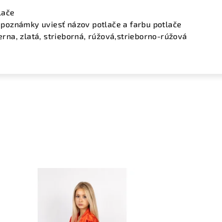
lače
do poznámky uviesť názov potlače a farbu potlače
ierna, zlatá, strieborná, rúžová,strieborno-rúžová