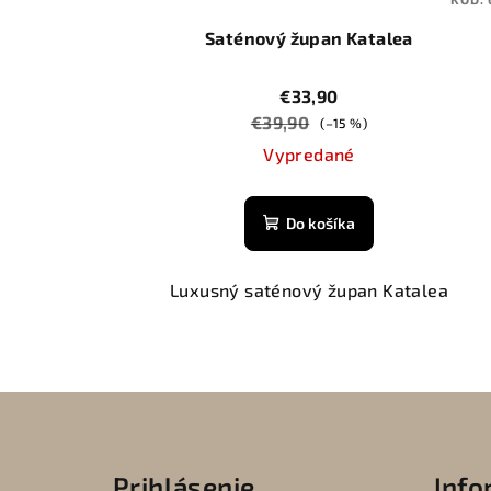
Saténový župan Katalea
€33,90
€39,90
(–15 %)
Vypredané
Do košíka
Luxusný saténový župan Katalea
Z
á
Prihlásenie
Info