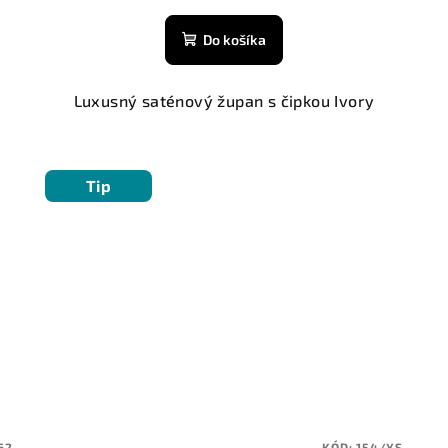
Do košíka
Luxusný saténový župan s čipkou Ivory
Tip
62
KÓD:
154/XS