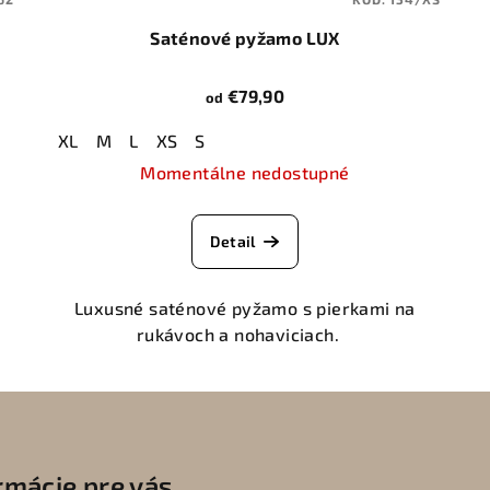
Saténové pyžamo LUX
€79,90
od
XL
M
L
XS
S
Momentálne nedostupné
Detail
Luxusné saténové pyžamo s pierkami na
rukávoch a nohaviciach.
rmácie pre vás