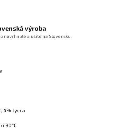
ovenská výroba
ú navrhnuté a ušité na Slovensku.
ia
r, 4% lycra
ri 30°C