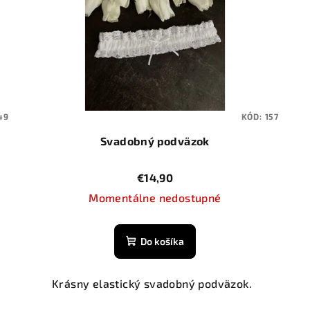
49
KÓD:
157
Svadobný podväzok
€14,90
Momentálne nedostupné
Do košíka
Krásny elastický svadobný podväzok.