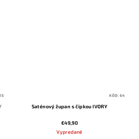
XS
KÓD:
64
Y
Saténový župan s čipkou IVORY
€49,90
Vypredané