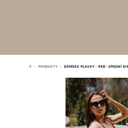
Prejsť
na
obsah
/
PRODUKTY
/
DÁMSKE PLAVKY - RED- SPODNÍ DI
DOMOV