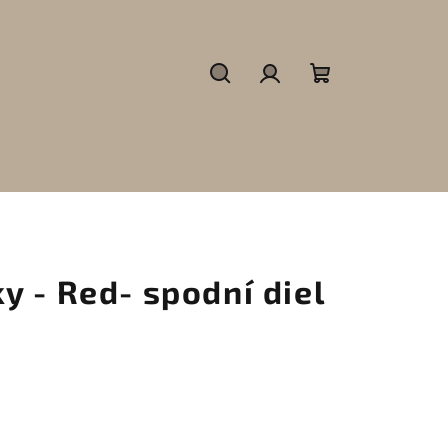
Hľadať
Prihlásenie
Nákupný
košík
 - Red- spodní diel