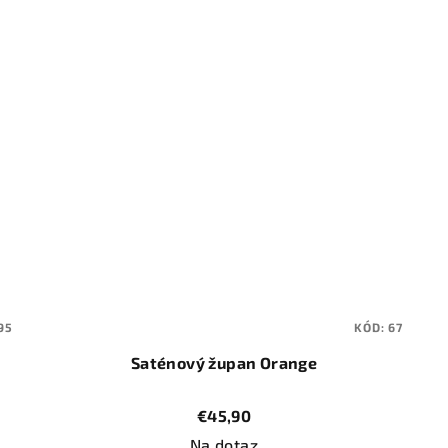
95
KÓD:
67
Saténový župan Orange
€45,90
Na dotaz