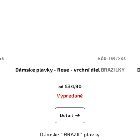
46
KÓD:
169/XXS
Dámske plavky - Rose - vrchní diel
BRAZILKY
D
€34,90
od
Vypredané
Detail
Dámske " BRAZIL" plavky