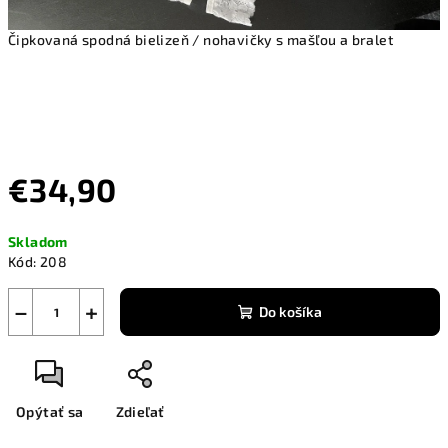
Čipkovaná spodná bielizeň / nohavičky s mašľou a bralet
€34,90
Jednotková
Skladom
cena:
Kód:
208
−
+
Do košíka
Opýtať sa
Zdieľať