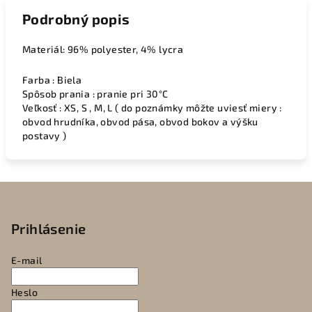
Podrobný popis
Materiál: 96% polyester, 4% lycra
Farba : Biela
Spôsob prania : pranie pri 30°C
Veľkosť : XS, S , M, L ( do poznámky môžte uviesť miery :
obvod hrudníka, obvod pása, obvod bokov a výšku
postavy )
Z
á
p
Prihlásenie
ä
E-mail
t
i
Heslo
e