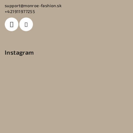
support
@
monroe-fashion.sk
+421911977255
Instagram